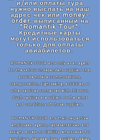
и/или оплаты тура
нужно выслать на наш
адрес чек или money-
order, выписанный на
"Romantik Tour".
Кредитные карты
могут использоваться
только для оплаты
авиабилетов.
ROMANTIK TOUR acts only as an agent
for the various independent suppliers that
provide hotel accommodations,
transportation, sightseeing, activities, or
other services connected with this tour.
Such services are subject to the terms
and conditions of those suppliers.
ROMANTIK TOUR and their respective
employees, agents, representatives, and
assigns accept no liability whatsoever for
any injury, damage, loss, accident, delay,