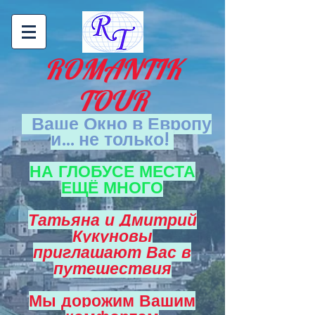
ROMANTIK
TOUR
Ваше Окно в Европу
и... не только!
НА ГЛОБУСЕ МЕСТА
ЕЩЁ МНОГО
Татьяна и Дмитрий
Кукуновы
приглашают Вас в
путешествия
Мы дорожим Вашим