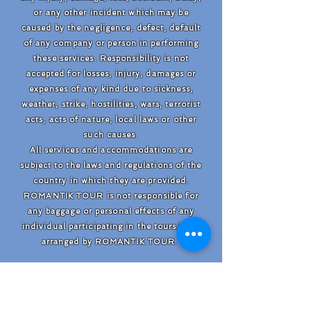
or any other incident which may be
caused by the negligence, defect, default
of any company or person in performing
these services. Responsibility is not
accepted for losses, injury, damages or
expenses of any kind due to sickness,
weather, strike, hostilities, wars, terrorist
acts, acts of nature, local laws or other
such causes.
All services and accommodations are
subject to the laws and regulations of the
country in which they are provided.
ROMANTIK TOUR is not responsible for
any baggage or personal effects of any
individual participating in the tours/trips
arranged by ROMANTIK TOUR.
INDIVIDUAL TRAVELERS ARE
RESPONSIBLE FOR PURCHASING A
TRAVEL INSURANCE POLICY THAT WILL