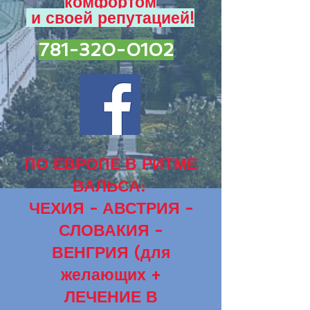
комфортом
и
своей репутацией!
781-320-0102
ПО ЕВРОПЕ В РИТМЕ
ВАЛЬСА:
ЧЕХИЯ - АВСТРИЯ -
СЛОВАКИЯ -
ВЕНГРИЯ (для
желающих +
ЛЕЧЕНИЕ В