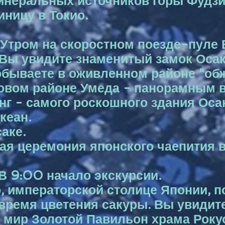
инеральных источников горы Фудзи
иницу в Токио.
. Утром на скоростном поезде-пуле 
 Вы увидите знаменитый замок Осак
обываете в оживленном районе "об
ловом районе Умеда - панорамным 
 - самого роскошного здания Осаки
кеан.
аке.
я церемония японского чаепития в
 В 9:00 начало экскурсии.
о, императорской столице Японии, 
время цветения сакуры. Вы увидит
ь мир Золотой Павильон храма Року