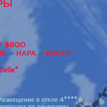
УРЫ
Р $800
Е – НАРА – КИОТО –
elle*
Размещение в отеле 4**** в
 прогулка по вечернему