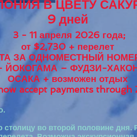
ОНИЯ В ЦВЕТУ САК
9 дней
3 - 11 апреля
20
26 года;
от $2,7
30 + пе
релет
ТА ЗА ОД
НОМЕСТНЫЙ НОМЕ
– ЙОКОГАМА – ФУДЗИ-ХАКОН
ОСАКА + возможен отдых
ow accept payments through Z
о.
 столицу во второй половине дня. 
 перелета. Возможна экскурсионная