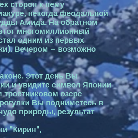
ех сторон к нему
макуре, некогда феодальной
удды Амида. На обратном
я этот многомиллионный
 стал одним из первых
ки). Вечером – возможно
Хаконе. Этот день Вы
ии и увидите символ Японии
м тростниковом озере
прогулки Вы подниметесь в
 чудо природы, результат
ки "Кирин",