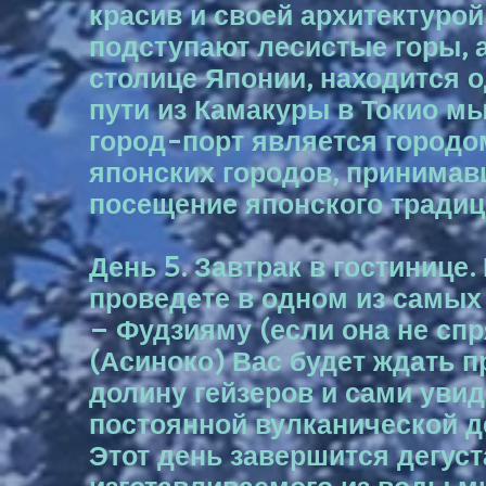
красив и своей архитектурой
подступают лесистые горы, а
столице Японии, находится 
пути из Камакуры в Токио м
город-порт является городом
японских городов, принимав
посещение японского традиц
День 5. Завтрак в гостинице
проведете в одном из самых
– Фудзияму (если она не спр
(Асиноко) Вас будет ждать п
долину гейзеров и сами увид
постоянной вулканической д
Этот день завершится дегуст