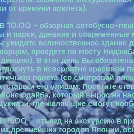
ти от времени прилета).
. В 10:00 - обзорная автобусно-пеш
ы и парки, древние и современные
Вы увидите величественное здание 
орцом, проедете по мосту Нидзюба
иденцию). В этот день Вы обязател
отдохнуть в невероятно красивом п
птичьего полета (со смотровой пло
 старым его улицам. Посетите ста
йоне Одайба, который вырос на нас
Цукидзи, где желающие смогут пооб
. В 9:00 – отъезд на экскурсию в 
 из древнейших городов Японии, ос