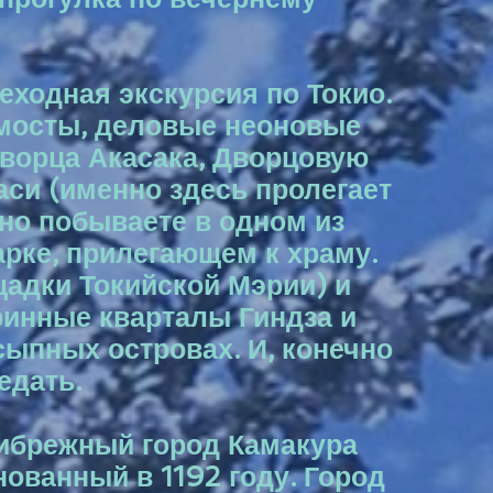
еходная экскурсия по Токио.
 мосты, деловые неоновые
дворца Акасака, Дворцовую
си (именно здесь пролегает
ьно побываете в одном из
арке, прилегающем к храму.
щадки Токийской Мэрии) и
ринные кварталы Гиндза и
ыпных островах. И, конечно
едать.
прибрежный город Камакура
нованный в 1192 году. Город