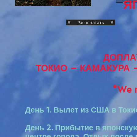
ЯП
Распечатать
ДОПЛА
ТОКИО – КАМАКУРА 
*We n
День 1. Вылет из США в Токи
День 2. Прибытие в японскую
центре города. Отдых после