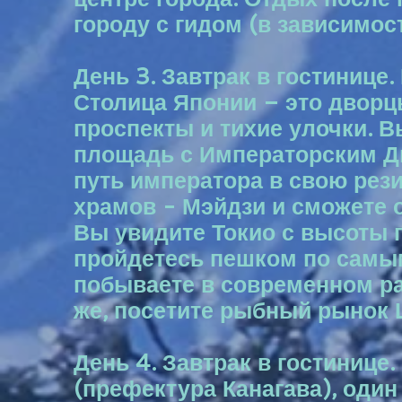
городу с гидом (в зависимос
День 3. Завтрак в гостинице
Столица Японии – это дворц
проспекты и тихие улочки. 
площадь с Императорским Дв
путь императора в свою рез
храмов - Мэйдзи и сможете 
Вы увидите Токио с высоты 
пройдетесь пешком по самым
побываете в современном ра
же, посетите рыбный рынок 
День 4. Завтрак в гостинице
(префектура Канагава), один