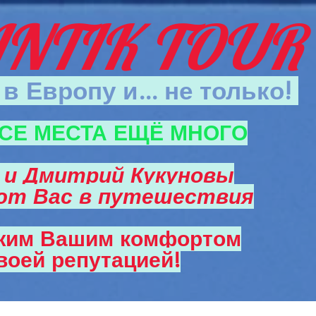
NTIK TOUR
в Европу и... не только!
СЕ МЕСТА ЕЩЁ МНОГО
 и Дмитрий Кукуновы
ют Вас в путешествия
жим Вашим комфортом
воей репутацией!