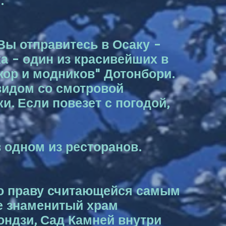
.
Вы отправитесь в Осаку -
а - один из красивейших в
жор и модников" Дотонбори.
видом со смотровой
. Если повезет с погодой,
 одном из ресторанов.
по праву считающейся самым
е знаменитый храм
ондзи, Сад Камней внутри