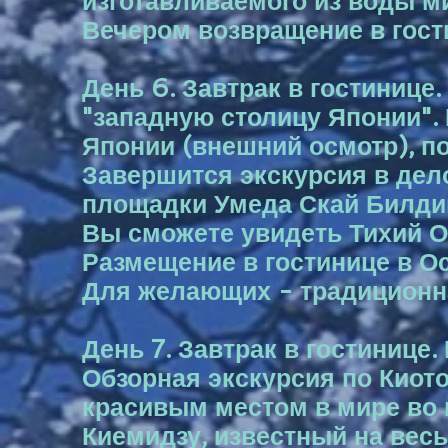
изготавливаемого из воды м
Вечером возвращение в гост
День 6. Завтрак в гостинице
"западную столицу Японии".
Японии (внешний осмотр), п
Завершится экскурсия в де
площадки Умеда Скай Билдинг
Вы сможете увидеть Тихий О
Размещение в гостинице в Ос
Для желающих - традиционна
День 7. Завтрак в гостинице.
Обзорная экскурсия по Киот
красивым местом в мире во 
Киемидзу, известный на вес