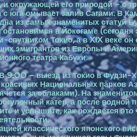
, и окружающей его природой – с тр
 с юга омывает залив Сагами. В Ка
одна из самых знаменитых статуй Б
ы остановимся в Йокогаме (сегодн
-спутником Токио, а в XIX веке он
ших эмигрантов из Европы и Амери
ионного театра Кабуки.
. В 9:00 – выезд из Токио в Фудзи-
 красивых Национальных парков Аз
ячется за облаками). На знаменито
рогулочный катер, а после водной 
ите и услышите, как рождается это
еятельности.
ацией классического японского вис