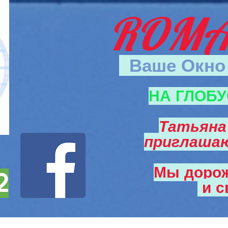
ROMA
Ваше Окно 
НА ГЛОБУ
Татьяна
приглаша
Мы доро
2
и
с