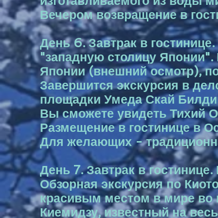
изготавливаемого из воды м
Вечером возвращение в гост
День 6. Завтрак в гостинице
"западную столицу Японии".
Японии (внешний осмотр), п
Завершится экскурсия в де
площадки Умеда Скай Билдинг
Вы сможете увидеть Тихий О
Размещение в гостинице в Ос
Для желающих - традиционна
День 7. Завтрак в гостинице.
Обзорная экскурсия по Киот
красивым местом в мире во 
Киемидзу, известный на вес