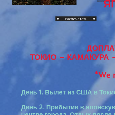
ЯП
Распечатать
ДОПЛА
ТОКИО – КАМАКУРА 
*We n
День 1. Вылет из США в Токи
День 2. Прибытие в японскую
центре города. Отдых после