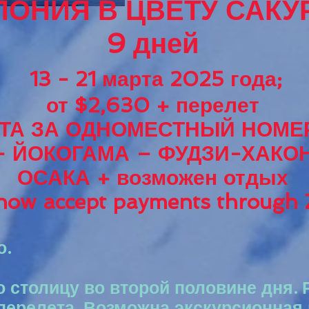
ОНИЯ В ЦВЕТУ САК
9 дней
13 - 21 марта
20
25 года;
от $2,6
30 + пе
релет
ТА ЗА ОД
НОМЕСТНЫЙ НОМЕ
– ЙОКОГАМА – ФУДЗИ-ХАКОН
ОСАКА + возможен отдых
ow accept payments through Z
о.
 столицу во второй половине дня. 
 перелета. Возможна экскурсионная