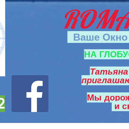
ROMA
Ваше Окно 
НА ГЛОБУ
Татьяна
приглаша
Мы доро
2
и
с