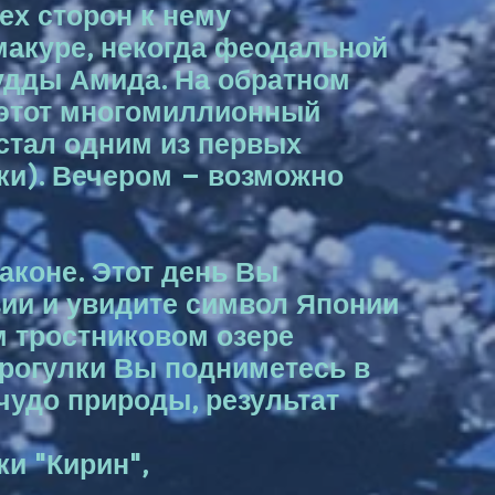
ех сторон к нему
макуре, некогда феодальной
удды Амида. На обратном
я этот многомиллионный
 стал одним из первых
ки). Вечером – возможно
Хаконе. Этот день Вы
ии и увидите символ Японии
м тростниковом озере
прогулки Вы подниметесь в
 чудо природы, результат
ки "Кирин",