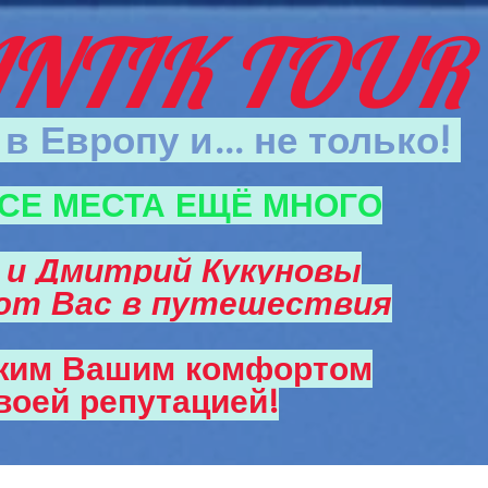
NTIK TOUR
в Европу и... не только!
СЕ МЕСТА ЕЩЁ МНОГО
 и Дмитрий Кукуновы
ют Вас в путешествия
жим Вашим комфортом
воей репутацией!