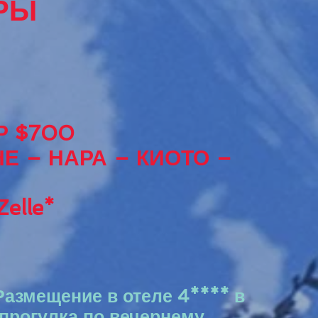
УРЫ
Р $700
Е – НАРА – КИОТО –
elle*
Размещение в отеле 4**** в
 прогулка по вечернему