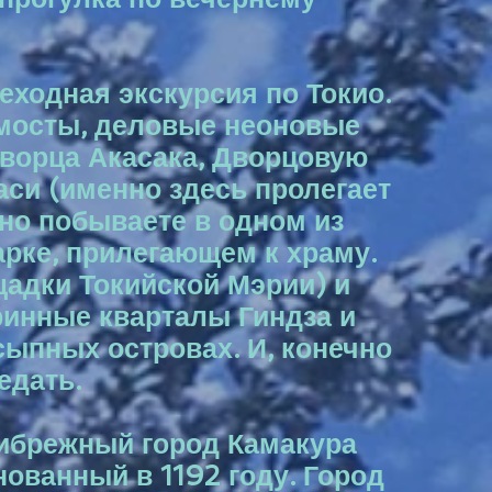
еходная экскурсия по Токио.
 мосты, деловые неоновые
дворца Акасака, Дворцовую
си (именно здесь пролегает
ьно побываете в одном из
арке, прилегающем к храму.
щадки Токийской Мэрии) и
ринные кварталы Гиндза и
ыпных островах. И, конечно
едать.
прибрежный город Камакура
нованный в 1192 году. Город