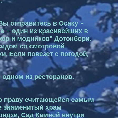
.
Вы отправитесь в Осаку -
а - один из красивейших в
жор и модников" Дотонбори.
видом со смотровой
. Если повезет с погодой,
 одном из ресторанов.
по праву считающейся самым
е знаменитый храм
ондзи, Сад Камней внутри