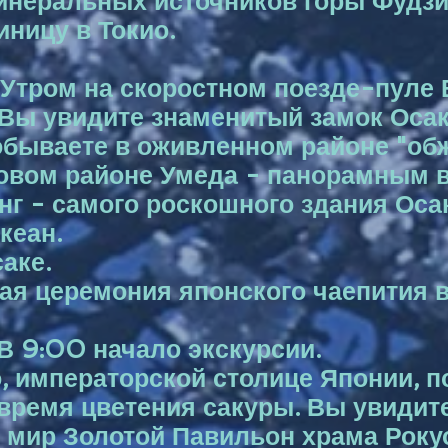
инеральных источников горы Фудзи
иницу в Токио.
. Утром на скоростном поезде-пуле 
 Вы увидите знаменитый замок Осак
обываете в оживленном районе "об
ловом районе Умеда - панорамным 
 - самого роскошного здания Осаки
кеан.
аке.
я церемония японского чаепития в
 В 9:00 начало экскурсии.
о, императорской столице Японии, 
время цветения сакуры. Вы увидит
ь мир Золотой Павильон храма Року