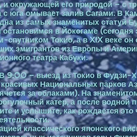
, и окружающей его природой – с тр
 с юга омывает залив Сагами. В Ка
одна из самых знаменитых статуй Б
ы остановимся в Йокогаме (сегодн
-спутником Токио, а в XIX веке он
ших эмигрантов из Европы и Амери
ионного театра Кабуки.
. В 9:00 – выезд из Токио в Фудзи-
 красивых Национальных парков Аз
ячется за облаками). На знаменито
рогулочный катер, а после водной 
ите и услышите, как рождается это
еятельности.
ацией классического японского вис