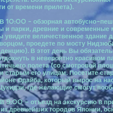
ти от времени прилета).
. В 10:00 - обзорная автобусно-пеш
ы и парки, древние и современные
Вы увидите величественное здание 
орцом, проедете по мосту Нидзюба
иденцию). В этот день Вы обязател
отдохнуть в невероятно красивом п
птичьего полета (со смотровой пло
 старым его улицам. Посетите ста
йоне Одайба, который вырос на нас
Цукидзи, где желающие смогут пооб
. В 9:00 – отъезд на экскурсию в 
 из древнейших городов Японии, ос