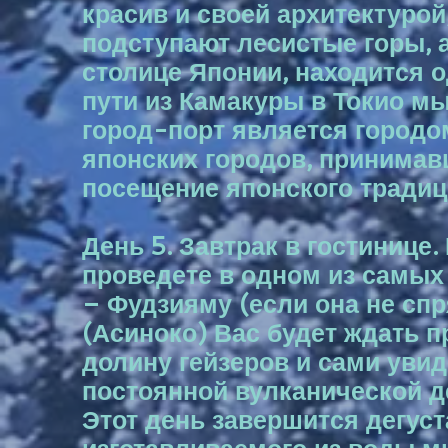
красив и своей архитектурой
подступают лесистые горы, а
столице Японии, находится 
пути из Камакуры в Токио м
город-порт является городом
японских городов, принимав
посещение японского традиц
День 5. Завтрак в гостинице
проведете в одном из самых
– Фудзияму (если она не спр
(Асиноко) Вас будет ждать п
долину гейзеров и сами увид
постоянной вулканической д
Этот день завершится дегуст