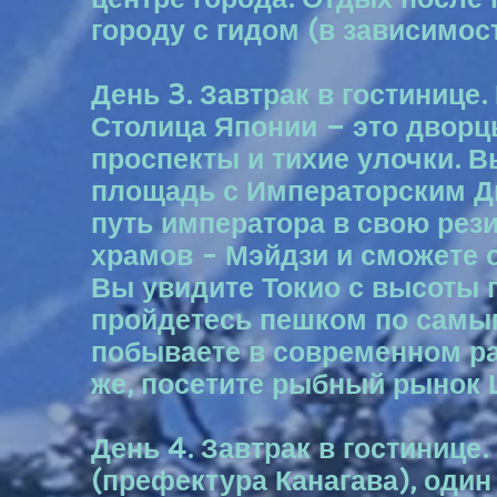
городу с гидом (в зависимос
День 3. Завтрак в гостинице
Столица Японии – это дворц
проспекты и тихие улочки. 
площадь с Императорским Дв
путь императора в свою рез
храмов - Мэйдзи и сможете 
Вы увидите Токио с высоты 
пройдетесь пешком по самым
побываете в современном ра
же, посетите рыбный рынок 
День 4. Завтрак в гостинице
(префектура Канагава), один