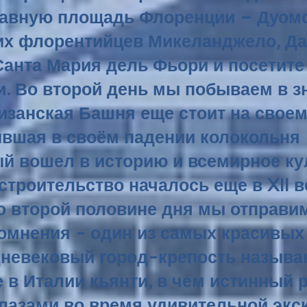
лавную площадь Флоренции – Дуомо
их флорентийцев Микеланджело, Да
анта Мария дель Фьори и посетите
и.
Во второй день мы побываем в з
изанская Башня еще стоит на своем
вшая в своём падении колокольня 
ый вошел в историю и всемирное ку
троительство началось еще в XII в
о второй половине дня мы отправи
 сомнения - один из самых красивы
дневековый город-крепость называ
 в Италии кьянти, в чем истинный 
глазами во время удивительной экск