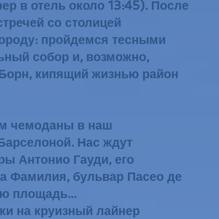
 в отель около 13:45). После
стречей со столицей
городу: пройдемся тесными
ьный собор и, возможно,
 Борн, кипящий жизнью район
им чемоданы в наш
Барселоной. Нас ждут
ы Антонио Гауди, его
да Фамилия, бульвар Пасео де
ю площадь...
дки на круизный лайнер