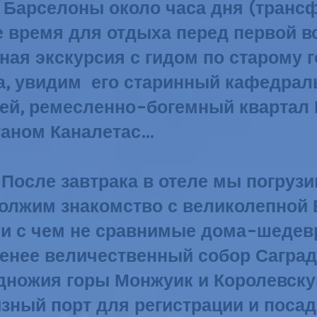
рселоны около часа дня (трансфер
е время для отдыха перед первой в
ная экскурсия с гидом по старому 
а, увидим его старинный кафедрал
гусей, ремесленно-богемный квартал
аном Каналетас...
. После завтрака в отеле мы погруз
олжим знакомство с великолепной 
и с чем не сравнимые дома-шедевр
 менее величественный собор Сагра
дножия горы Монжуик и Королевску
изный порт для регистрации и поса