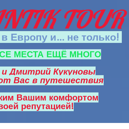
NTIK TOUR
в Европу и... не только!
СЕ МЕСТА ЕЩЁ МНОГО
 и Дмитрий Кукуновы
ют Вас в путешествия
жим Вашим комфортом
воей репутацией!