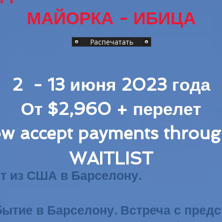
МАЙОРКА - ИБИЦА
Распечатать
2 - 13 июня 2023 года
От $2,960 + перелет
w accept payments through
W
AITLIST
ет из США в Барселону.
ибытие в Барселону. Встреча с пред