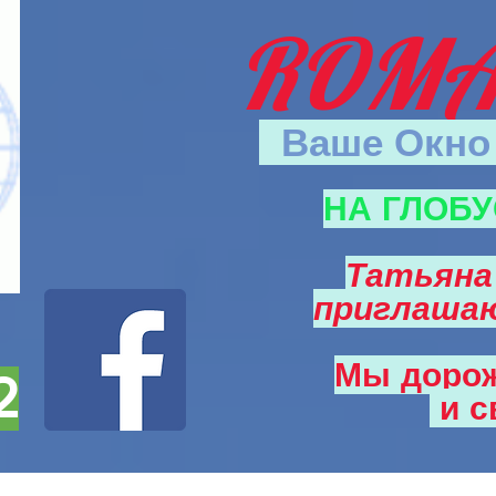
ROMA
Ваше Окно 
НА ГЛОБУ
Татьяна
приглаша
Мы доро
2
и
с