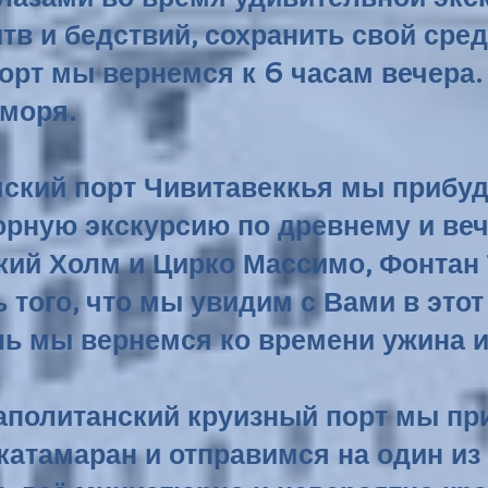
тв и бедствий, сохранить свой сре
рт мы вернемся к 6 часам вечера. 
 моря.
имский порт Чивитавеккья мы прибуд
орную экскурсию по древнему и веч
кий Холм и Цирко Массимо, Фонтан
ь того, что мы увидим с Вами в эт
ль мы вернемся ко времени ужина и
еаполитанский круизный порт мы пр
 катамаран и отправимся на один и