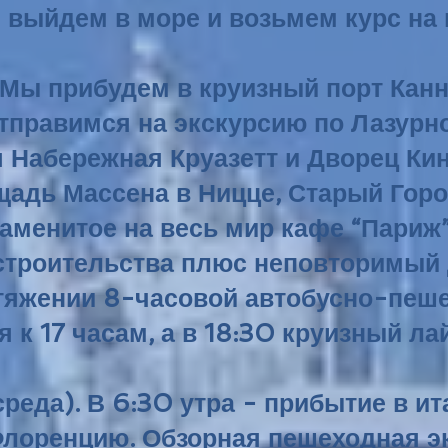
выйдем в море и возьмем курс на 
. Мы прибудем в круизный порт Ка
отправимся на экскурсию по Лазурн
 Набережная Круазетт и Дворец Ки
адь Массена в Ницце, Старый Горо
наменитое на весь мир кафе “Париж
строительства плюс неповторимый 
отяжении 8-часовой автобусно-пеш
 к 17 часам, а в 18:30 круизный ла
среда). В 6:30 утра - прибытие в и
Флоренцию. Обзорная пешеходная э