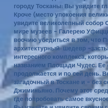
городу Тосканы: Вы увидите г
Кроче (место упокоения велик
увидите великолепный собор С
мире музеев - Галерею Уфицц
воочию убедиться в том, что П
архитектурный шедевр -засты
интересного комплекса, котор
названием Площади Чудес. Ее с
продолжается и по сей день.
В
загадочный в Тоскане и - без
Джиминьяно. Почему этот сре
где попробовать самое вкусное
Вы узнаете и увидите своими 