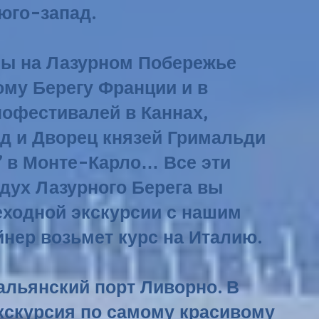
юго-запад.
нны на Лазурном Побережье
ому Берегу Франции и в
нофестивалей в Каннах,
д и Дворец князей Гримальди
” в Монте-Карло… Все эти
дух Лазурного Берега вы
еходной экскурсии с нашим
йнер возьмет курс на Италию.
тальянский порт Ливорно. В
кскурсия по самому красивому