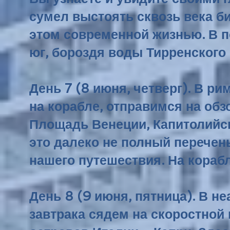
сумел выстоять сквозь века би
этом современной жизнью. В по
юг, бороздя воды Тирренского
День 7 (8 июня, четверг). В р
на корабле, отправимся на обз
Площадь Венеции, Капитолийс
это далеко не полный перечен
нашего путешествия.
На кораб
День 8 (9 июня, пятница). В н
завтрака сядем на скоростной