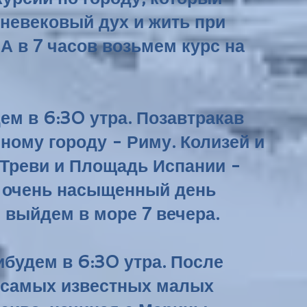
дневековый дух и жить при
А в 7 часов возьмем курс на
ем в 6:30 утра. Позавтракав
ному городу - Риму. Колизей и
 Треви и Площадь Испании -
от очень насыщенный день
 выйдем в море 7 вечера.
ибудем в 6:30 утра. После
з самых известных малых