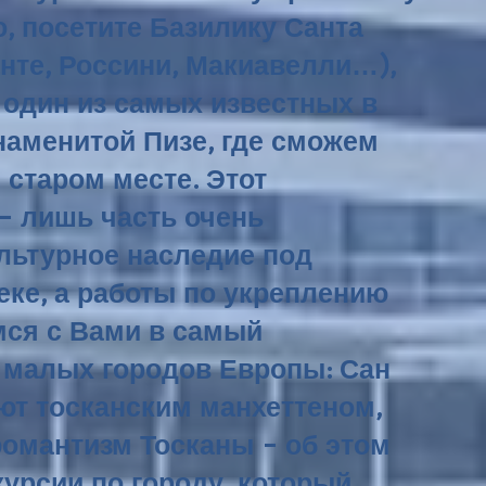
, посетите Базилику Санта
нте, Россини, Макиавелли…),
 один из самых известных в
наменитой Пизе, где сможем
 старом месте. Этот
- лишь часть очень
льтурное наследие под
еке, а работы по укреплению
мся с Вами в самый
х малых городов Европы: Сан
ют тосканским манхеттеном,
романтизм Тосканы - об этом
урсии по городу, который